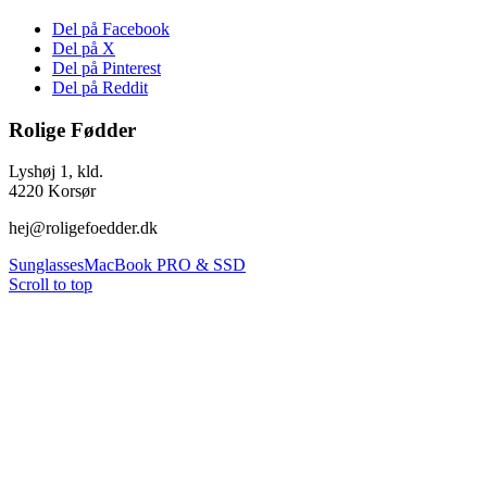
Del på Facebook
Del på X
Del på Pinterest
Del på Reddit
Rolige Fødder
Lyshøj 1, kld.
4220 Korsør
hej@roligefoedder.dk
Sunglasses
MacBook PRO & SSD
Scroll to top