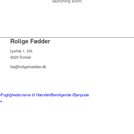
launching soon!
Rolige Fødder
Lyshøj 1, kld.
4220 Korsør
hej@roligefoedder.dk
Fugtighedscreme til Hænder
Beroligende Øjenpude